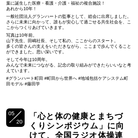
葉に誕生した医療・看護・介護・福祉の複合施設！
あれから10年！
一般社団法人グランハートの監事として、総会に出席しました。
さらに未来に向かって、誰もが安心して過ごせる共生社会を、こ
こからつくりあげていきます。
写真は10年前。
山下先生、田嶋社長、そして私の、ここからのスタート。
多くの皆さんの支えをいただきながら、ここまで歩んでくること
ができました。思い深いです。
そして今年は10周年。
みんなで未来につながる、記念の取り組みができたらいいなと考
えています。
#グランハート町田 #町田から世界へ #地域包括ケアシステム町
田モデル #藤田学
05
「心と体の健康とまちづ
20
くりシンポジウム」に向
けて、全国ラジオ体操連