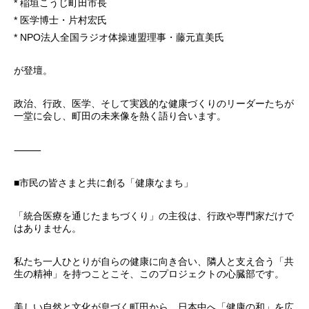
* 稲垣こうじ町田市長
* 医学博士・片村宏氏
* NPO法人全国ラジオ体操連盟理事・藤元直美氏
が登壇。
政治、行政、医学、そして実践的な健康づくりのリーダーたちが
一堂に会し、町田の未来像を熱く語り合います。
⸻
■市民の皆さまと共に創る「健康なまち」
「統合医療を通じたまちづくり」の主役は、行政や専門家だけで
はありません。
私たち一人ひとりが自らの健康に向き合い、隣人と支え合う「共
生の精神」を持つことこそ、このプロジェクトの心臓部です。
美しい自然と文化が息づく町田から、日本中へ「健康の和」を広