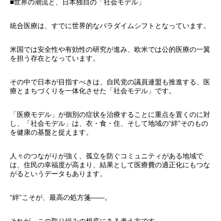
■世界の潮流と、日本独自の「社会モデル」
統合医療は、すでに世界的なパラダイムシフトとなっています。
米国では安全性や有効性の研究が進み、欧米では公的医療の一翼
を担う存在となっています。
その中で日本が目指すべきは、自民党の議員連盟も推進する、医
療とまちづくりを一体化させた「社会モデル」です。
「医療モデル」が個別の症状を治療することに重点を置くのに対
し、「社会モデル」は、衣・食・住、そして地域の“絆”そのもの
を健康の基盤と捉えます。
人々のつながりが強く、孤立を防ぐコミュニティがある地域で
は、住民の幸福度が高まり、結果として医療費の適正化にもつな
がるというデータもあります。
“絆”こそが、最高の処方箋――。
それが、この取り組みの根底にある考え方です。