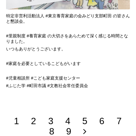
特定非営利活動法人 #東京養育家庭の会みどり支部町田 の皆さん
と懇談会。
#里親制度 #養育家庭 の大切さをあらためて深く感じる時間とな
りました。
いつもありがとうございます。
#家庭を必要としているこどもがいます
#児童相談所 #こども家庭支援センター
#ふじた学 #町田市議 #文教社会常任委員会
1
2
3
4
5
6
7
8
9