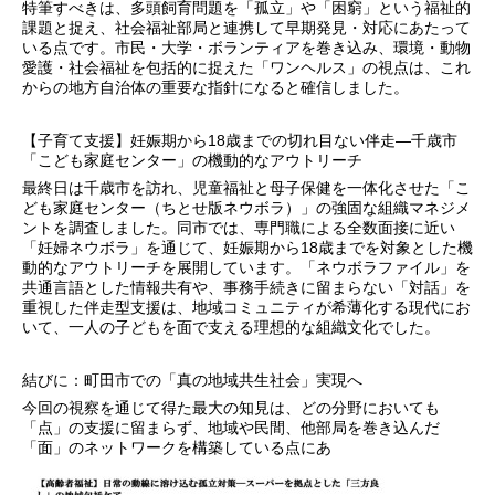
特筆すべきは、多頭飼育問題を「孤立」や「困窮」という福祉的
課題と捉え、社会福祉部局と連携して早期発見・対応にあたって
いる点です。市民・大学・ボランティアを巻き込み、環境・動物
愛護・社会福祉を包括的に捉えた「ワンヘルス」の視点は、これ
からの地方自治体の重要な指針になると確信しました。
【子育て支援】妊娠期から18歳までの切れ目ない伴走―千歳市
「こども家庭センター」の機動的なアウトリーチ
最終日は千歳市を訪れ、児童福祉と母子保健を一体化させた「こ
ども家庭センター（ちとせ版ネウボラ）」の強固な組織マネジメ
ントを調査しました。同市では、専門職による全数面接に近い
「妊婦ネウボラ」を通じて、妊娠期から18歳までを対象とした機
動的なアウトリーチを展開しています。「ネウボラファイル」を
共通言語とした情報共有や、事務手続きに留まらない「対話」を
重視した伴走型支援は、地域コミュニティが希薄化する現代にお
いて、一人の子どもを面で支える理想的な組織文化でした。
結びに：町田市での「真の地域共生社会」実現へ
今回の視察を通じて得た最大の知見は、どの分野においても
「点」の支援に留まらず、地域や民間、他部局を巻き込んだ
「面」のネットワークを構築している点にあ