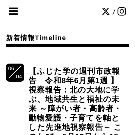
/
新着情報Timeline
06
【ふじた学の週刊市政報
04
告 令和8年6月第1週 】
視察報告：北の大地に学
ぶ、地域共生と福祉の未
来 ～障がい者・高齢者・
動物愛護・子育てを軸と
した先進地視察報告～ こ