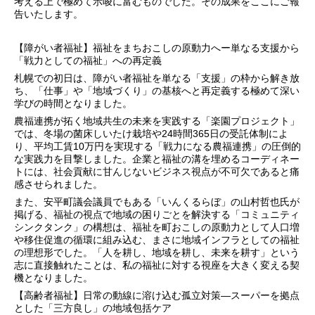
考える上で極めて示唆に富むものでした。その成果をここにご報
告いたします。
【障がい者福祉】福祉をまちおこしの原動力へー単なる支援から
「戦力としての福祉」への再定義
札幌での初日は、障がい者福祉を単なる「支援」の枠から解き放
ち、「仕事」や「地域づくり」の基核へと再定義する極めて深い
学びの時間となりました。
農福連携が拓く地域共生の未来を実践する「楽園プロジェクト」
では、冬場の菌床しいたけ栽培や24時間365日の受託体制によ
り、平均工賃10万円を実現する「戦力になる農福連携」の圧倒的
な実践力を目撃しました。企業と福祉の溝を埋めるコーディネー
トには、社会貢献に甘んじないビジネス視点が不可欠であると痛
感させられました。
また、安平町議会議員でもある「いんくるらぼ」の山村哲也氏が
掲げる、福祉の視点で地域の困りごとを解決する「コミュニティ
シンクタンク」の構想は、福祉を町おこしの原動力として人口増
や移住促進の循環に組み込む、まさに地域インフラとしての福祉
の理想形でした。「人を耕し、地域を耕し、未来を耕す」という
志に直接触れたことは、私の福祉に対する視座を大きく変える契
機となりました。
【高齢者福祉】日常の動線に溶け込む孤立対策―スーパーを拠点
とした「三方良し」の地域包括ケア