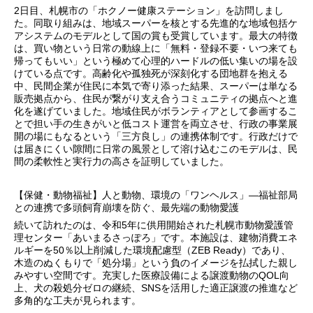
2日目、札幌市の「ホクノー健康ステーション」を訪問しまし
た。同取り組みは、地域スーパーを核とする先進的な地域包括ケ
アシステムのモデルとして国の賞も受賞しています。最大の特徴
は、買い物という日常の動線上に「無料・登録不要・いつ来ても
帰ってもいい」という極めて心理的ハードルの低い集いの場を設
けている点です。高齢化や孤独死が深刻化する団地群を抱える
中、民間企業が住民に本気で寄り添った結果、スーパーは単なる
販売拠点から、住民が繋がり支え合うコミュニティの拠点へと進
化を遂げていました。地域住民がボランティアとして参画するこ
とで担い手の生きがいと低コスト運営を両立させ、行政の事業展
開の場にもなるという「三方良し」の連携体制です。行政だけで
は届きにくい隙間に日常の風景として溶け込むこのモデルは、民
間の柔軟性と実行力の高さを証明していました。
【保健・動物福祉】人と動物、環境の「ワンヘルス」―福祉部局
との連携で多頭飼育崩壊を防ぐ、最先端の動物愛護
続いて訪れたのは、令和5年に供用開始された札幌市動物愛護管
理センター「あいまるさっぽろ」です。本施設は、建物消費エネ
ルギーを50％以上削減した環境配慮型（ZEB Ready）であり、
木造のぬくもりで「処分場」という負のイメージを払拭した親し
みやすい空間です。充実した医療設備による譲渡動物のQOL向
上、犬の殺処分ゼロの継続、SNSを活用した適正譲渡の推進など
多角的な工夫が見られます。