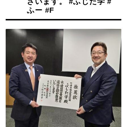
ざいます。 #ふじた学 #
ふー #F