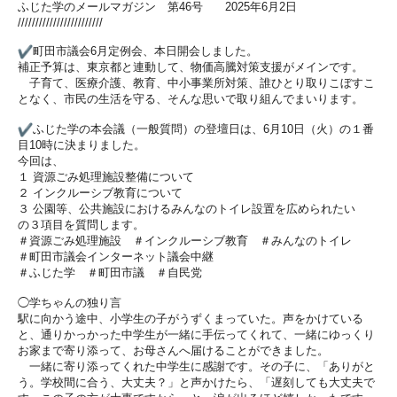
ふじた学のメールマガジン 第46号 2025年6月2日
////////////////////////
町田市議会6月定例会、本日開会しました。
補正予算は、東京都と連動して、物価高騰対策支援がメインです。
子育て、医療介護、教育、中小事業所対策、誰ひとり取りこぼすこ
となく、市民の生活を守る、そんな思いで取り組んでまいります。
ふじた学の本会議（一般質問）の登壇日は、6月10日（火）
の１番
目10時に決まりました。
今回は、
１ 資源ごみ処理施設整備について
２ インクルーシブ教育について
３ 公園等、公共施設におけるみんなのトイレ設置を広められたい
の３項目を質問します。
＃資源ごみ処理施設 ＃インクルーシブ教育 ＃みんなのトイレ
＃町田市議会インターネット議会中継
＃ふじた学 ＃町田市議 ＃自民党
◯学ちゃんの独り言
駅に向かう途中、小学生の子がうずくまっていた。声をかけている
と、通りかっかった中学生が一緒に手伝ってくれて、一緒にゆっく
り
お家まで寄り添って、お母さんへ届けることができました。
一緒に寄り添ってくれた中学生に感謝です。その子に、「ありがと
う。学校間に合う、大丈夫？」と声かけたら、「遅刻しても大丈夫
で