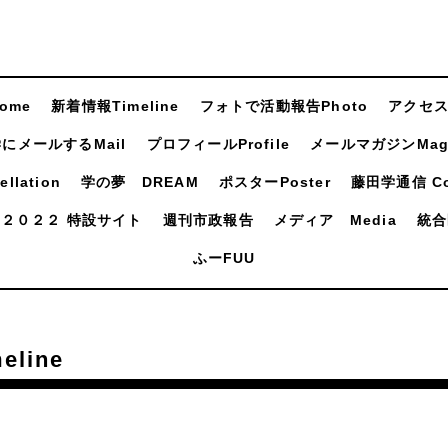
ome
新着情報Timeline
フォトで活動報告Photo
アクセスA
にメールするMail
プロフィールProfile
メールマガジンMaga
llation
学の夢 DREAM
ポスターPoster
藤田学通信 Com
２０２２ 特設サイト
週刊市政報告
メディア Media
統合
ふーFUU
line