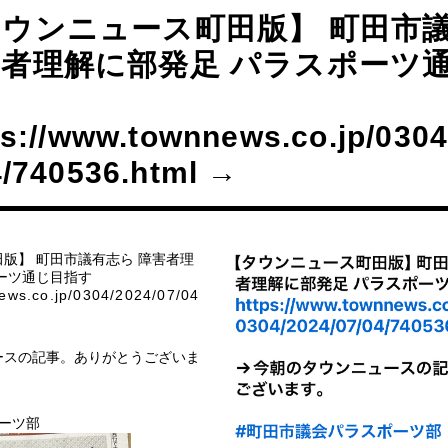
ウンニュース町田版】 町田市
者理解に部発足 パラスポーツ
ps://www.townnews.co.jp/0304
4/740536.html →
版】 町田市議有志ら 障害者理
ーツ通じ目指す
ews.co.jp/0304/2024/07/04
ースの記事。ありがとうございま
ーツ部