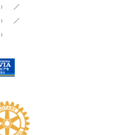
4）
6）
3）