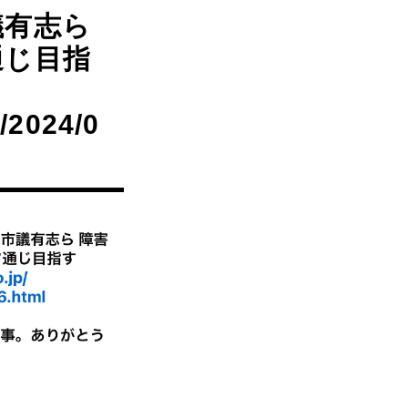
議有志ら
通じ目指
/2024/0