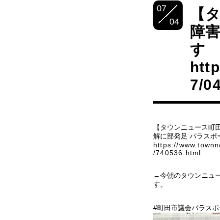
07
【タ
04
障害
す
htt
7/0
【タウンニュース町田
解に部発足 パラスポ
https://www.townn
/740536.html
→今朝のタウンニュ
す。
#町田市議会パラスポ