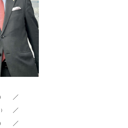
8）
6）
9）