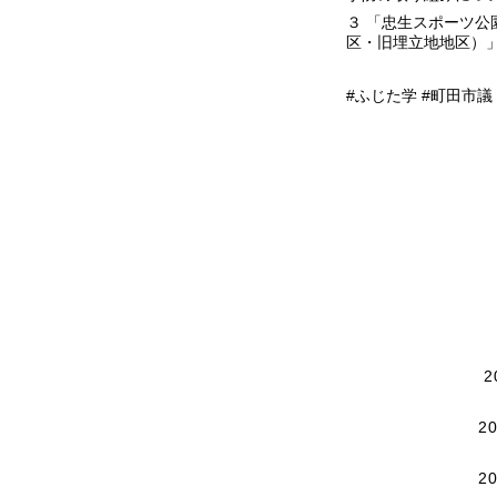
３ 「忠生スポーツ公
区・旧埋立地地区）
#ふじた学 #町田市議
2
2
2