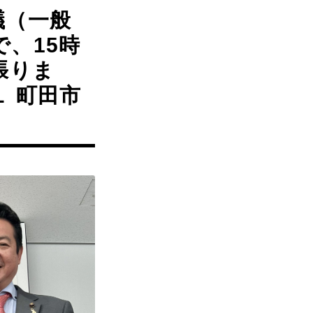
議（一般
、15時
張りま
１ 町田市