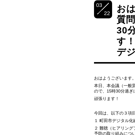
03
お
22
質問
30
す！
デ
おはようございます
本日、本会議（一般
ので、15時30分過
頑張ります！
今回は、以下の３項
１ 町田市デジタル化
２ 難聴（ヒアリング
予防の取り組みにつ