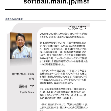
softball.main.jp/msf