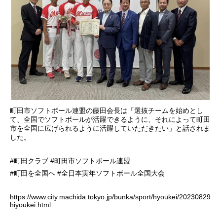
町田市ソフトボール連盟の藤田会長は「選抜チームを始めとし
て、全国でソフトボールが活躍できるように、それによって町田
市を全国に広げられるように活躍していただきたい」と話されま
した。
#町田クラブ #町田市ソフトボール連盟
#町田を全国へ #全日本実年ソフトボール全国大会
https://www.city.machida.tokyo.jp/bunka/sport/hyoukei/20230829
hiyoukei.html