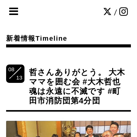
/
新着情報Timeline
08
哲さんありがとう。 大木
13
ママを囲む会 #大木哲也
魂は永遠に不滅です #町
田市消防団第4分団