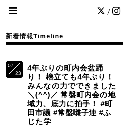
/
新着情報Timeline
07
4年ぶりの町内会盆踊
23
り！ 櫓立ても4年ぶり！
みんなの力でできました
＼(^^)／ 常盤町内会の地
域力、底力に拍手！ #町
田市議 #常盤囃子連 #ふ
じた学