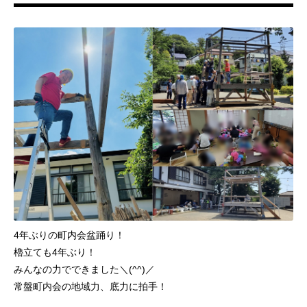
4年ぶりの町内会盆踊り！
櫓立ても4年ぶり！
みんなの力でできました＼(^^)／
常盤町内会の地域力、底力に拍手！