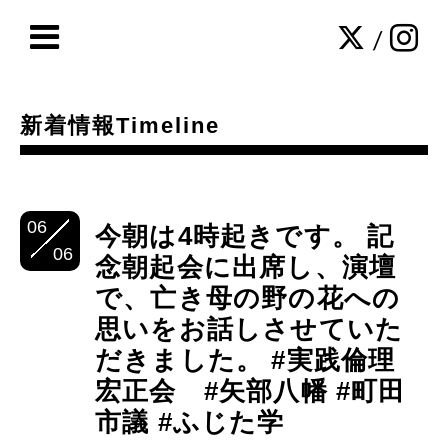
/
新着情報Timeline
06
今朝は4時起きです。 記
06
念朝起会に出席し、演壇
で、亡き母の野の花への
思いをお話しさせていた
だきました。 #実践倫理
宏正会 #矢部八幡 #町田
市議 #ふじた学