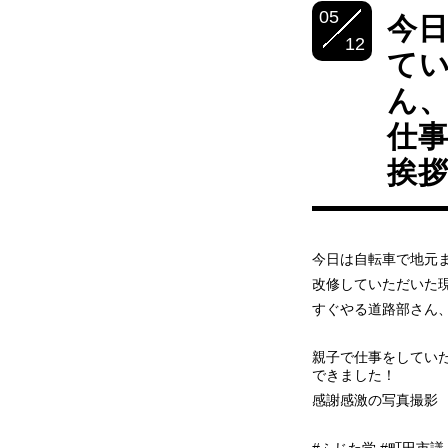
05
今
12
て
ん
仕
挨拶
今日は自転車で地元
改修していただいた
すぐやる道路部さん
親子で仕事をしてい
できました！
感謝感激の写真撮影