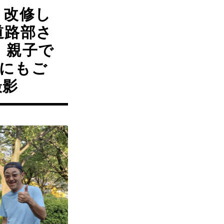
 改修し
道路部さ
 親子で
にもご
撮影