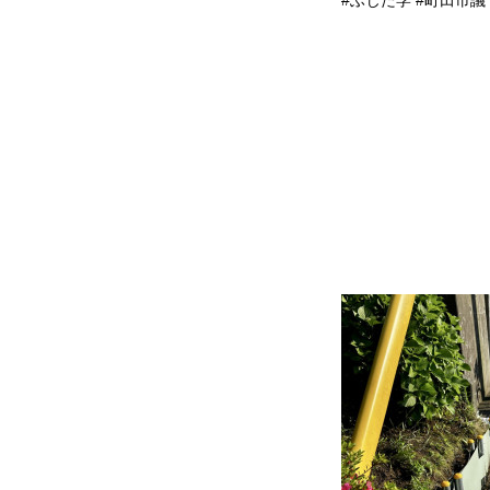
#ふじた学 #町田市議