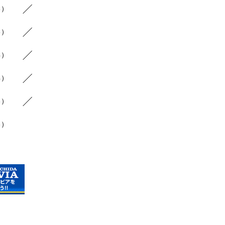
3）
8）
4）
4）
6）
3）