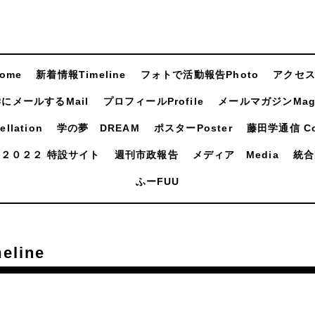
ome
新着情報Timeline
フォトで活動報告Photo
アクセスA
にメールするMail
プロフィールProfile
メールマガジンMaga
llation
学の夢 DREAM
ポスターPoster
藤田学通信 Com
２０２２ 特設サイト
週刊市政報告
メディア Media
統合
ふーFUU
line