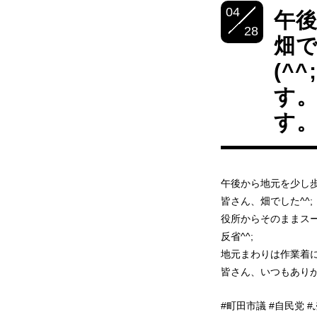
04
午
28
畑で
(^
す
す。
午後から地元を少し
皆さん、畑でした^^;
役所からそのままスーツ
反省^^;
地元まわりは作業着
皆さん、いつもあり
#町田市議 #自民党 