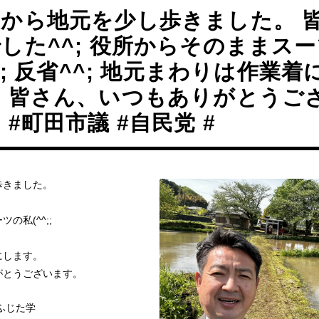
後から地元を少し歩きました。 
した^^; 役所からそのままス
^;; 反省^^; 地元まわりは作業
。 皆さん、いつもありがとうご
 #町田市議 #自民党 #
歩きました。
の私(^^;;
にします。
がとうございます。
#ふじた学