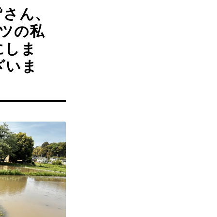
皆さん、
ーツの私
着にしま
ざいま