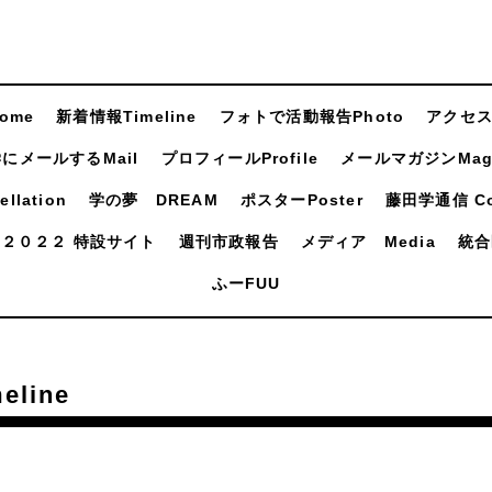
ome
新着情報Timeline
フォトで活動報告Photo
アクセスA
にメールするMail
プロフィールProfile
メールマガジンMaga
llation
学の夢 DREAM
ポスターPoster
藤田学通信 Com
２０２２ 特設サイト
週刊市政報告
メディア Media
統合
ふーFUU
line