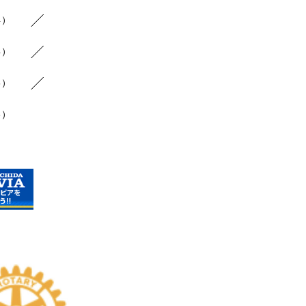
4）
4）
6）
3）