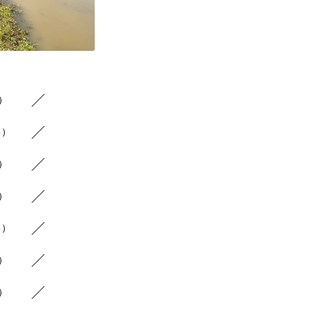
8）
6）
9）
7）
5）
5）
5）