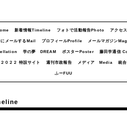
ome
新着情報Timeline
フォトで活動報告Photo
アクセスA
にメールするMail
プロフィールProfile
メールマガジンMaga
llation
学の夢 DREAM
ポスターPoster
藤田学通信 Com
２０２２ 特設サイト
週刊市政報告
メディア Media
統合
ふーFUU
line