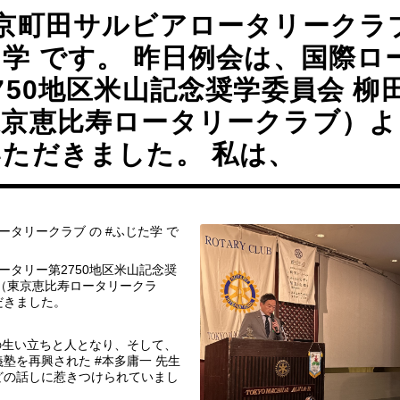
京町田サルビアロータリークラブ
学 です。 昨日例会は、国際ロ
750地区米山記念奨学委員会 柳
東京恵比寿ロータリークラブ）よ
ただきました。 私は、
ータリークラブ の #ふじた学 で
タリー第2750地区米山記念奨
（東京恵比寿ロータリークラ
だきました。
の生い立ちと人となり、そして、
塾を再興された #本多庸一 先生
どの話しに惹きつけられていまし