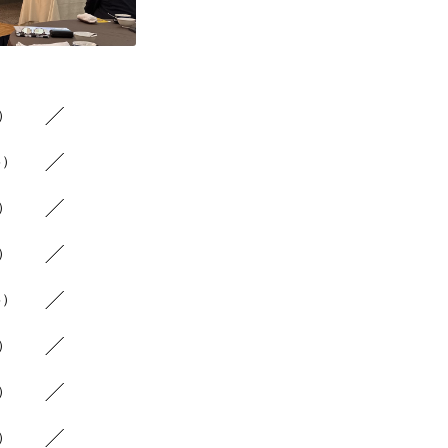
8）
6）
9）
7）
5）
5）
5）
5）