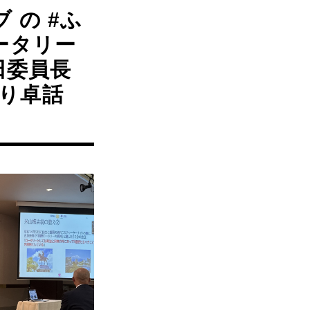
 の #ふ
ータリー
田委員長
り卓話