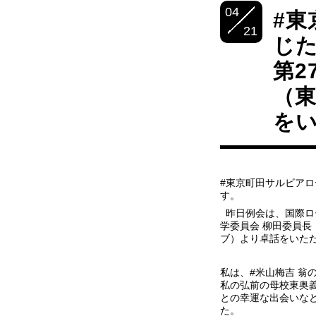
04
#東
21
じた
第2
（
をい
#東京町田サルビアロ
す。
昨日例会は、国際ロー
学委員会 柳田委員長
ブ）より卓話をいた
私は、#米山梅吉 翁
私の弘前の母校東奥義
との幸運な出会いな
た。