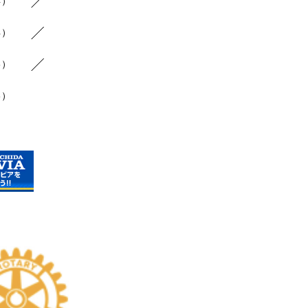
4）
4）
6）
3）