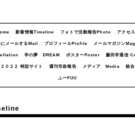
ome
新着情報Timeline
フォトで活動報告Photo
アクセスA
にメールするMail
プロフィールProfile
メールマガジンMaga
llation
学の夢 DREAM
ポスターPoster
藤田学通信 Com
２０２２ 特設サイト
週刊市政報告
メディア Media
統合
ふーFUU
line