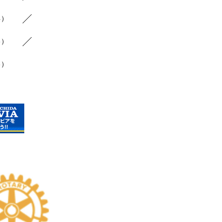
4）
6）
3）