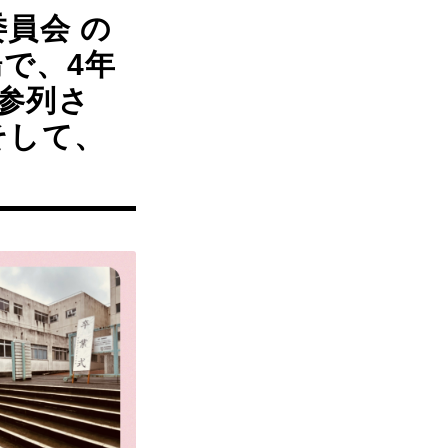
員会 の
場で、4年
参列さ
そして、