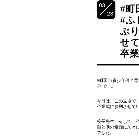
03
#町
23
#ふ
ぶ
せ
卒
#町田市青少年健全育
学 です。
今日は、この立場で
卒業式に参列させて
校長先生、そして、
顔と涙の素顔に久々
でした。