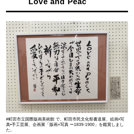
Love and Peac
#町田市立国際版画美術館 で、町田市民文化祭書道展、絵画•写
真•手工芸展、企画展「版画×写真 ー1839-1900」を鑑賞しまし
た。