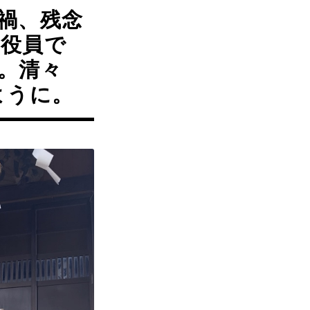
禍、残念
、役員で
。清々
ように。