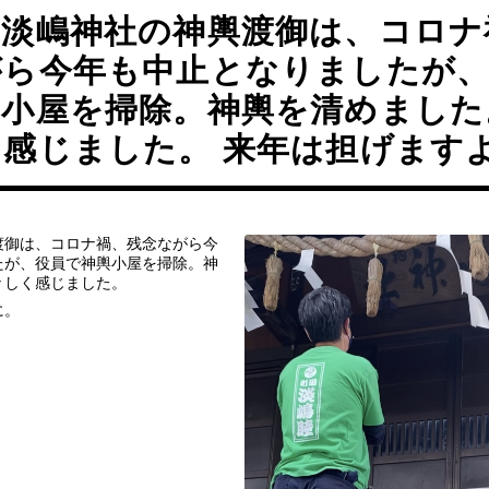
岸淡嶋神社の神輿渡御は、コロナ
がら今年も中止となりましたが
輿小屋を掃除。神輿を清めました
く感じました。 来年は担げます
渡御は、コロナ禍、残念ながら今
たが、役員で神輿小屋を掃除。神
々しく感じました。
に。