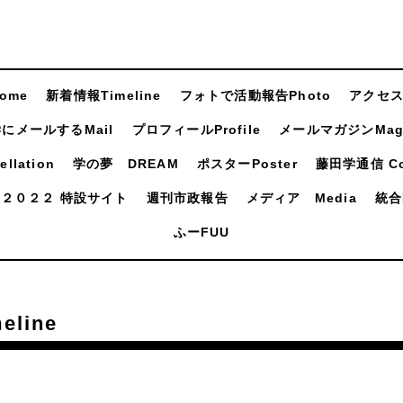
ome
新着情報Timeline
フォトで活動報告Photo
アクセスA
にメールするMail
プロフィールProfile
メールマガジンMaga
llation
学の夢 DREAM
ポスターPoster
藤田学通信 Com
２０２２ 特設サイト
週刊市政報告
メディア Media
統合
ふーFUU
line