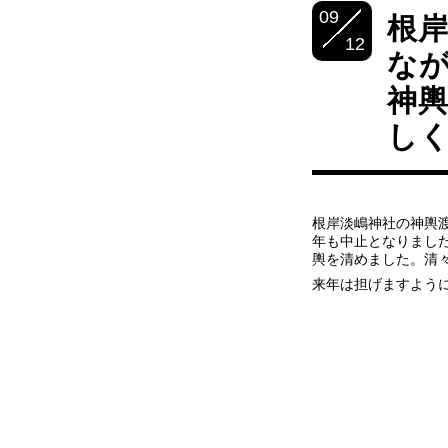
09
根
12
な
神
し
根岸淡嶋神社の神輿
年も中止となりまし
輿を清めました。清
来年は担げますよう