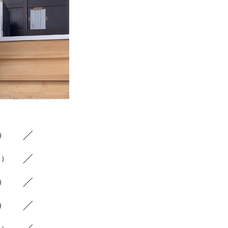
8）
6）
9）
7）