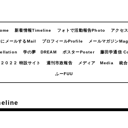
ome
新着情報Timeline
フォトで活動報告Photo
アクセスA
にメールするMail
プロフィールProfile
メールマガジンMaga
llation
学の夢 DREAM
ポスターPoster
藤田学通信 Com
２０２２ 特設サイト
週刊市政報告
メディア Media
統合
ふーFUU
line