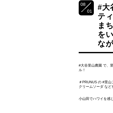
08
#大
01
ティ
ま
を
な
#大谷里山農園 で、
ル！
＃PRUNUS の #
クリームソーダ など
小山田でハワイを感