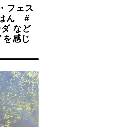
ン・フェス
ごはん #
ダ など
イを感じ