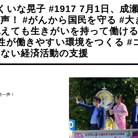
くいな晃子 #1917 7月1日、成
声！ #がんから国民を守る #
抱えても生きがいを持って働け
性が働きやすい環境をつくる #
けない経済活動の支援
第一声！