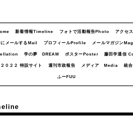
ome
新着情報Timeline
フォトで活動報告Photo
アクセスA
にメールするMail
プロフィールProfile
メールマガジンMaga
llation
学の夢 DREAM
ポスターPoster
藤田学通信 Com
２０２２ 特設サイト
週刊市政報告
メディア Media
統合
ふーFUU
line