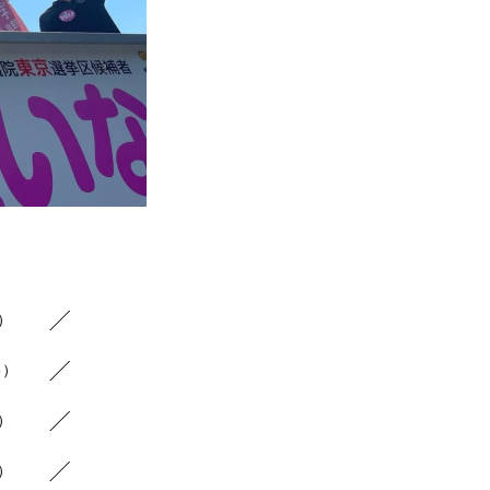
8）
6）
9）
7）