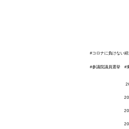
#コロナに負けない
#参議院議員選挙 #
2
2
2
2