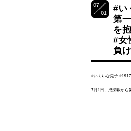
07
#い
01
第一
を
#女
負
#いくいな晃子 #1917
7月1日、成瀬駅から