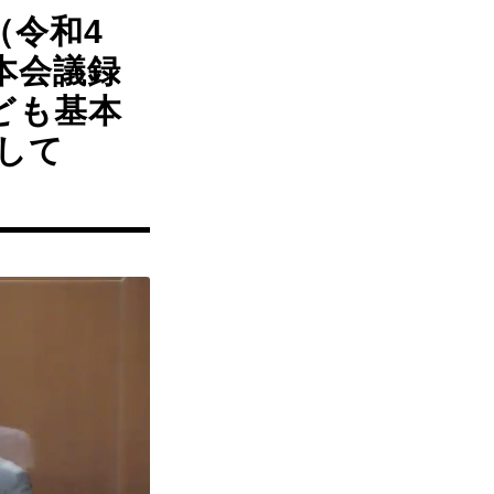
（令和4
本会議録
ども基本
して