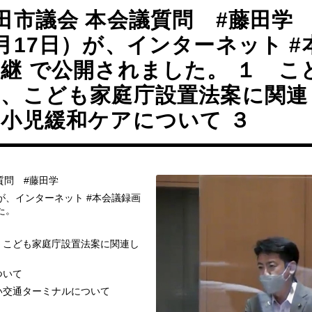
田市議会 本会議質問 #藤田学 
月17日）が、インターネット #
継 で公開されました。 １ こ
案、こども家庭庁設置法案に関連
小児緩和ケアについて ３
質問 #藤田学
）が、インターネット #本会議録画
た。
、こども家庭庁設置法案に関連し
ついて
い交通ターミナルについて