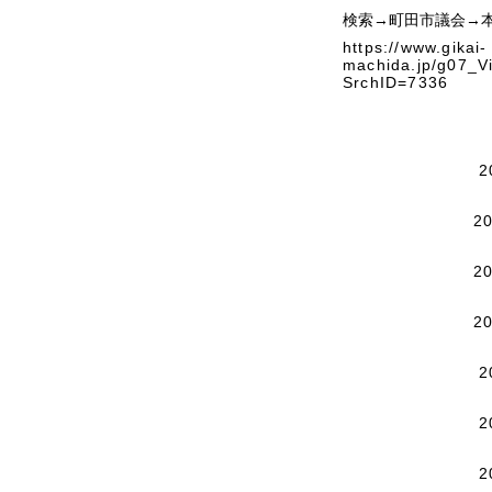
検索→町田市議会→
https://www.gikai-
machida.jp/g07_V
SrchID=7336
2
2
2
2
2
2
2