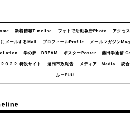
ome
新着情報Timeline
フォトで活動報告Photo
アクセスA
にメールするMail
プロフィールProfile
メールマガジンMaga
llation
学の夢 DREAM
ポスターPoster
藤田学通信 Com
２０２２ 特設サイト
週刊市政報告
メディア Media
統合
ふーFUU
line