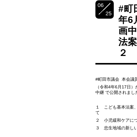
06
#町
25
年6
画中
法
２ 
#町田市議会 本会議
（令和4年6月17日
中継 で公開されまし
１ こども基本法案
て
２ 小児緩和ケアに
３ 忠生地域の新し