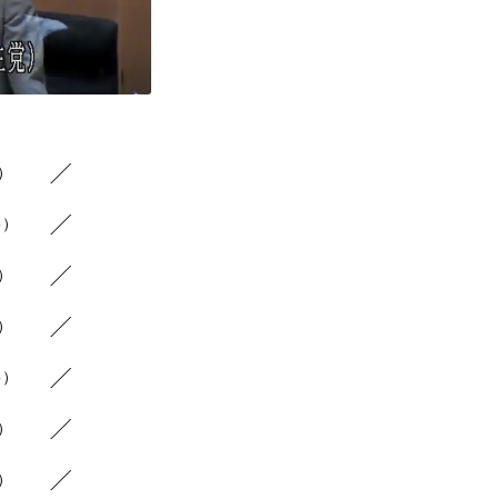
8）
6）
9）
7）
5）
5）
5）