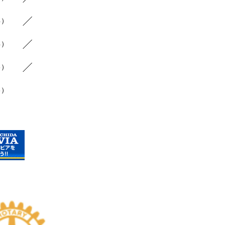
4）
4）
6）
3）