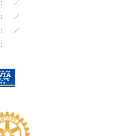
4）
4）
6）
3）