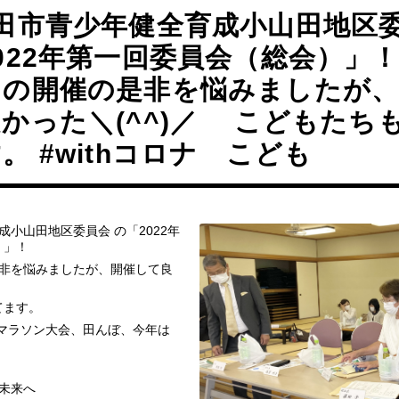
田市青少年健全育成小山田地区委
022年第一回委員会（総会）」
りの開催の是非を悩みましたが、
かった＼(^^)／ こどもたち
。 #withコロナ こども
成小山田地区委員会 の「2022年
）」！
非を悩みましたが、開催して良
てます。
どもマラソン大会、田んぼ、今年は
未来へ