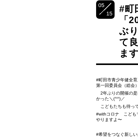
05
#町
15
「2
ぶ
て良
ます
#町田市青少年健全育
第一回委員会（総会
2年ぶりの開催の是
かった＼(^^)／
こどもたちも待っ
#withコロナ こ
やりますよ〜
#希望をつなぐ新しい