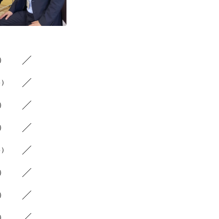
8）
6）
9）
7）
5）
5）
5）
5）