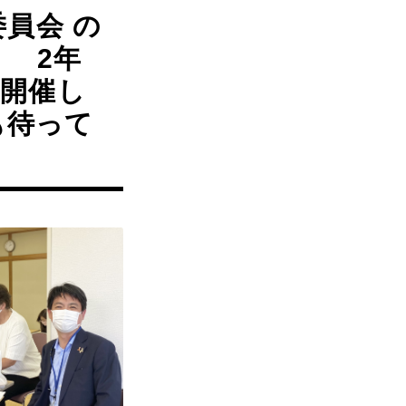
員会 の
！ 2年
開催し
も待って