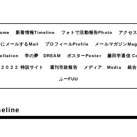
ome
新着情報Timeline
フォトで活動報告Photo
アクセスA
にメールするMail
プロフィールProfile
メールマガジンMaga
llation
学の夢 DREAM
ポスターPoster
藤田学通信 Com
２０２２ 特設サイト
週刊市政報告
メディア Media
統合
ふーFUU
line