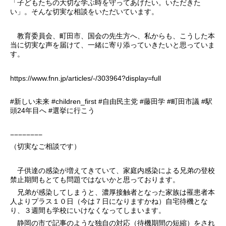
「子どもたちの大切な学ぶ時を守ってあげたい。いただきた
い」。そんな切実な相談をいただいています。
教育委員会、町田市、国会の先生方へ、私からも、こうした本
当に切実な声を届けて、一緒に寄り添っていきたいと思っていま
す。
https://www.fnn.jp/articles/-/303964?display=full
#新しい未来 #children_first #自由民主党 #藤田学 #町田市議 #駅
頭24年目へ #選挙に行こう
−−−−−−−−
（切実なご相談です）
子供達の感染が増えてきていて、家庭内感染による兄弟の登校
禁止期間もとても問題ではないかと思っております。
兄弟が感染してしまうと、濃厚接触者となった家族は罹患者本
人よりプラス１０日（今は７日になりますかね）自宅待機とな
り、３週間も学校にいけなくなってしまいます。
静岡の市で記事のような独自の対応（待機期間の短縮）をされ