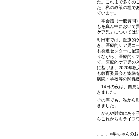
た。これまで多くの
た。私の政策の糧で
ています。
本会議（一般質問）では
もを真ん中において
ケア児」については
町田市では、医療的
き、医療的ケア児コ
も発達センターに配
りながら、医療的ケ
て、医療的ケア児の入
に基づき、2020年
も教育委員会と協議
病院・学校等の関係
14日の夜は、自見
きました。
その席でも、私から
きました。
がんや難病にある子
らこれからもライフ
。。。○学ちゃんのお