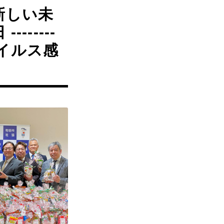
新しい未
-------
ロナウイルス感