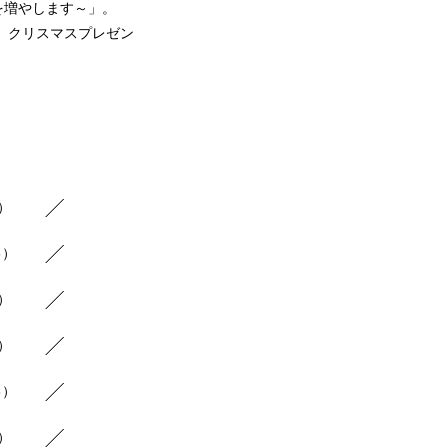
を増やします～」。
、クリスマスプレゼン
8）
6）
9）
7）
5）
5）