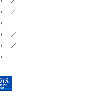
3）
8）
4）
4）
6）
3）