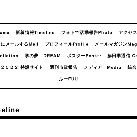
ome
新着情報Timeline
フォトで活動報告Photo
アクセスA
にメールするMail
プロフィールProfile
メールマガジンMaga
llation
学の夢 DREAM
ポスターPoster
藤田学通信 Com
２０２２ 特設サイト
週刊市政報告
メディア Media
統合
ふーFUU
line