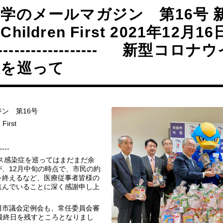
学のメールマガジン 第16号 
hildren First 2021年12月16日 -
-------------------- 新型コ
症を巡って
ン 第16号
irst
----
感染症を巡ってはまだまだ余
、12月中旬の時点で、市民の約
を終えるなど、医療従事者皆様の
進んでいることに深く感謝申し上
田市議会定例会も、常任委員会審
最終日を残すところとなりまし