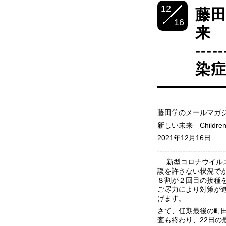
12
藤田
16
来 C
---
染
藤田学のメールマガジ
新しい未来 Children F
2021年12月16日
---------------------------
新型コロナウイルス
談を許さない状況でが
８割が２回目の接種
ご尽力により対策が
げます。
さて、任期最後の町
査も終わり、22日の