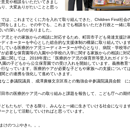
ご意見や相談をいただいてきまし
あり、大変ありがたいことと思っ
、これまでとくに力を入れて取り組んできた、Children First社
質問をしました。その中でも、これまでも相談をいただき行政と一緒に取
思いの深いものがありました。
ケア児とその家族からの相談に対応するため、町田市子ども発達支援計
ーディネーターを中心とした総合的な支援体制の構築に取り組んでいま
置している医療的ケア児コーディネーターが中心となり、病院・学校等
アが必要な保育園等の入園や小学校の入学に関する家族からの相談に対
園に関しては、2018年度に「医療的ケア児の保育所等受入れガイドラ
度入園の子どもから公立保育園での受け入れを開始しています。義務教育
を行なっています。医療的ケアが必要な子どもや家族への支援について
機関との連携を強化して進めていきます。
はなこ参議院議員 、成澤廣修文京区長との勉強会＠参議院議員会館 に
町田市の医療的ケア児への取り組みと課題を報告して、こども庁への期
どもたちが、できる限り、みんなと一緒に生きていける社会になりま
ワークとして活動していければと思っています。
まけのつぶやき○。。。