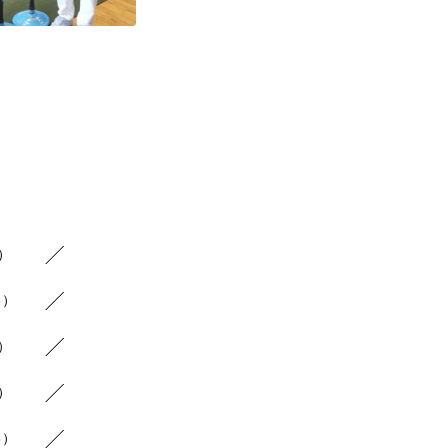
8）
6）
9）
7）
5）