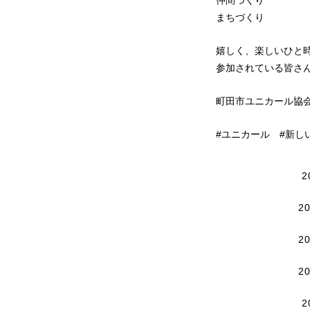
仲間づくり
まちづくり
嬉しく、楽しいひと
参加されている皆さ
町田市ユニカール協
#ユニカール #新し
2
2
2
2
2