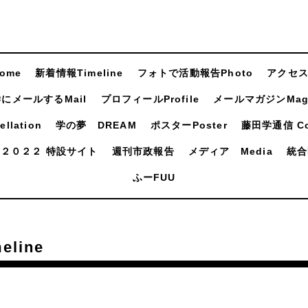
ome
新着情報Timeline
フォトで活動報告Photo
アクセスA
にメールするMail
プロフィールProfile
メールマガジンMaga
llation
学の夢 DREAM
ポスターPoster
藤田学通信 Com
２０２２ 特設サイト
週刊市政報告
メディア Media
統合
ふーFUU
line