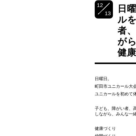
12
日曜
13
ル
者
が
健康
日曜日。
町田市ユニカール大
ユニカールを初めて
子ども、障がい者、
しながら、みんな一
健康づくり