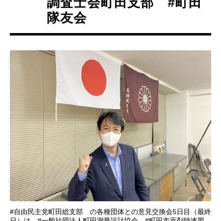
調査士会町田支部 #町田
隊友会
#自由民主党町田総支部 の各種団体との意見交換会5日目（最終
日）は、#一般社団法人町田測量設計協会 #町田市薬剤師連盟