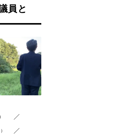
議員と
8）
6）