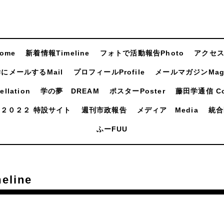
ome
新着情報Timeline
フォトで活動報告Photo
アクセスA
にメールするMail
プロフィールProfile
メールマガジンMaga
llation
学の夢 DREAM
ポスターPoster
藤田学通信 Com
２０２２ 特設サイト
週刊市政報告
メディア Media
統合
ふーFUU
line