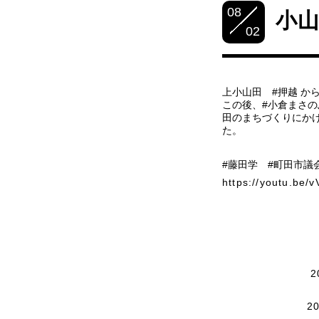
08
小
02
上小山田 #押越 か
この後、#小倉まさの
田のまちづくりにか
た。
#藤田学 #町田市議
https://youtu.be
2
2