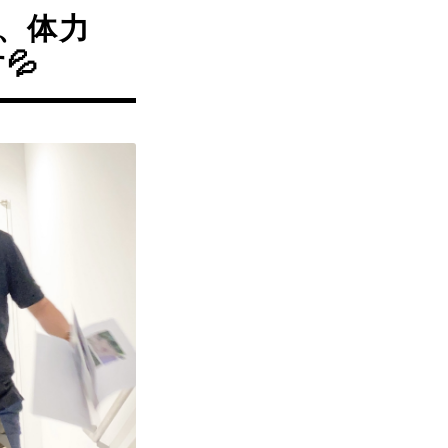
、体力
💦