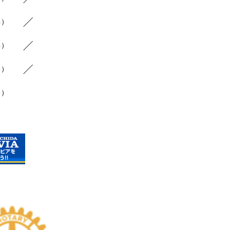
4）
4）
6）
3）