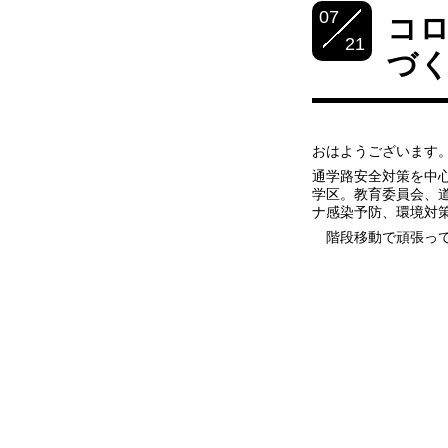
07
コ
21
づく
おはようございます
通学路安全対策を中
学区。教育委員会、道
ナ感染予防、環境対
階段移動で頑張って