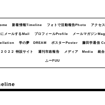
ome
新着情報Timeline
フォトで活動報告Photo
アクセスA
にメールするMail
プロフィールProfile
メールマガジンMaga
llation
学の夢 DREAM
ポスターPoster
藤田学通信 Com
２０２２ 特設サイト
週刊市政報告
メディア Media
統合
ふーFUU
line