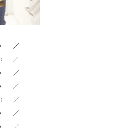
8）
6）
9）
7）
5）
5）
5）