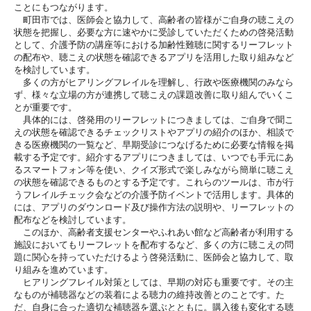
ことにもつながります。
町田市では、医師会と協力して、高齢者の皆様がご自身の聴こえの
状態を把握し、必要な方に速やかに受診していただくための啓発活
動
として、介護予防の講座等における加齢性難聴に関するリーフレ
ット
の配布や、聴こえの状態を確認できるアプリを活用した取り組
みなど
を検討しています。
多くの方がヒアリングフレイルを理解し、行政や医療機関のみなら
ず、様々な立場の方が連携して聴こえの課題改善に取り組んでいく
こ
とが重要です。
具体的には、啓発用のリーフレットにつきましては、ご自身で聞こ
えの状態を確認できるチェックリストやアプリの紹介のほか、
相談で
きる医療機関の一覧など、早期受診につなげるために必要な
情報を掲
載する予定です。紹介するアプリにつきましては、いつで
も手元にあ
るスマートフォン等を使い、クイズ形式で楽しみながら
簡単に聴こえ
の状態を確認できるものとする予定です。
これらのツールは、市が行
うフレイルチェック会などの介護予防イ
ベントで活用します。具体的
には、
アプリのダウンロード及び操作方法の説明や、リーフレットの
配布
などを検討しています。
このほか、高齢者支援センターやふれあい館など高齢者が利用する
施設においてもリーフレットを配布するなど、多くの方に聴こえの
問
題に関心を持っていただけるよう啓発活動に、
医師会と協力して、取
り組みを進めています。
ヒアリングフレイル対策としては、早期の対応も重要です。その主
なものが補聴器などの装着による聴力の維持改善とのことです。
た
だ、自身に合った適切な補聴器を選ぶとともに。購入後も変化す
る聴