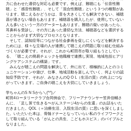
力に合わせた適切な対応も必要です。例えば、難聴にも「
伝音性難
聴」と「感音性難聴」、そして「混合性難聴」という３つ
の種類があ
ります。聴こえるかどうかは、音を大きくしても解決で
きない、補聴
器が適さない場合もあります。補聴器を購入したが、
使用していない
人も多いという一方のデーターもあります。難聴の
疑いがあったら、
耳鼻科を受診し、その方にあった適切な方法、補
聴器などを選択する
ことからがまず大切なプロセスとなります。
そして、認知症等につながる社会参画を促しにくいなどを解決する
ためには、様々な立場の人が連携して聴こえの問題に取り組む仕組
み
づくりが必要です。それが、
これから町田市が取り組もうとしてい
る、「聴こえの簡易チェック
を他職種で連携し実現、地域包括ヒアリ
ングケアシステムの構築」
です。
みんなが聴こえの問題を解決して、外に出て、積極的に人とのコミ
ュニケーションや遊び、仕事、地域活動を楽しんでいく、
何よりの認
知症予防です。それが、みなさんのQ O L（生活の質）の向上につな
がっていきます。ご自身の聴こえを大
切にしていきましょう。
学ちゃんのS N Sから＼(^^)／
町田4ロータリークラブ合同例会で、フリーアナウンサー笠井信輔
さ
んに、「足し算で生きる〜がんステージ4からの生還」
のお話をいた
だきました。QOL（＝治療生活、入院生活の質）
に思いを深くしまし
た。いただいた本は、骨髄ドナーとなっていら
い私のライフワークと
して取り組んでいる「がんとの共生、
こどもホスピス」のバイブルと
なりました。