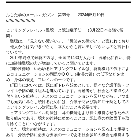
ふじた学のメールマガジン 第39号 2024年5月10日
////////////////////////
ヒアリングフレイル（難聴）と認知症予防 （3月22日本会議で質
問）
難聴は、「見えない障がい」、「微笑みの障がい」と言われており
、他人からは気づきづらく、本人からも言い出しづらいものと言わ
れ
ています。
2019年時点で難聴の方は、全国で1430万人おり、高齢化に
伴い、特
に加齢性難聴の方が増加していると聞いています。
加齢性難聴、いわゆるヒアリングフレイルは、聴覚機能の低下によ
るコミュニケーションの問題やQ O L（生活の質）の低下などを含
め、身体の衰え、フレイルの一つで
す。
町田市においては、既に町トレを始めとして、様々な介護予防・フ
レイル予防の取り組みを進めています。高齢者が、社会との接点や
人
付き合いを維持し、人とのコミュニケーションを図りながら、い
つま
でも元気に暮らし続けるためには、介護予防及び認知症予防と
しての
ヒアリングフレイル対策に取り組むことも必要です。
ヒアリングフレイル対策は、耳の機能をより長く維持させるための
取り組みであり、聴力の維持に努めることは、認知症の危険因子を
取
り除くことにつながります。
また、聴力の維持は、人とのコミュニケーションを図る上で重要で
あり、介護予防に必要な要素の一つである社会参加の機会を維持す
る