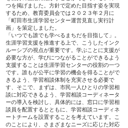
つ
を掲げました。方針で定めた目指す姿を実現
するため、教育委員会
では２０２３年２月に
「町田市生涯学習センター運営見直し実行計
画」を策定しました。
「いつでも誰でも学べるまちだを目指して」。
生涯学習支援を推進
する上で、こうしたインク
ルーシブの視点が重要です。学ぶことに
支援が
必要な方が、学びにつながることができるよう
支援すること
は生涯学習センターの役割の一つ
です。誰もが公平に学習の機会を
得ることがで
きるよう、学習相談体制を充実させる必要で
す、
そこで、まずは、市民一人ひとりの学習相
談に対応できるよう、学
習相談コーディネータ
ーの導入を検討し、具体的には、窓口に学習
相
談員を配置するとともに、学習相談コーディネ
ートチームを設置
することを考えています。こ
のことにより、
さまざまなニーズに応じた対応