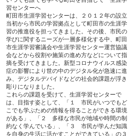
習センターへ
町田市生涯学習センターは、２０１２年の設立
当初から市民の学習
拠点として町田市の生涯学
習の推進役を担ってきました。その後、
市民の
学びに関するニーズが一層多様化する中、町田
市生涯学習審
議会や生涯学習センター運営協議
会などから役割や施策の進め方な
どについて指
摘を受けてきました。新型コロナウイルス感染
症の影
響により世の中のデジタル化が急速に進
み、デジタルデバイドなど
の社会的課題が浮き
彫りになりました。
これらの課題を受けて、生涯学習センターで
は、目指す姿として、
「１ 市民がいつでもど
こでも学ぶための情報を得ることができる環境
が
ある」、「２ 多様な市民が地域や時間の制
約なく学んでいる」、「３ 市民が学んだ知識
を自身の生活に活かすことができている」の３