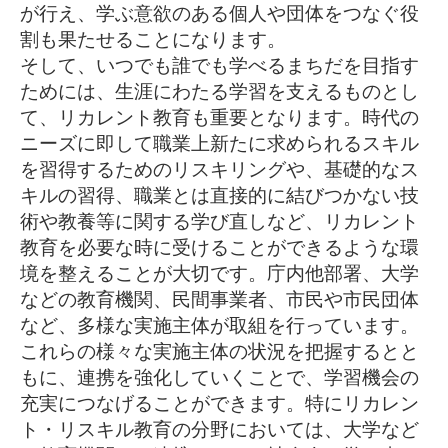
が行え、学ぶ意欲のある個人や団体
をつなぐ役
割も果たせることになります。
そして、いつでも誰でも学べるまちだを目指す
ためには、生涯にわ
たる学習を支えるものとし
て、リカレント教育も重要となります。
時代の
ニーズに即して職業上新たに求められるスキル
を習得するた
めのリスキリングや、基礎的なス
キルの習得、職業とは直接的に結
びつかない技
術や教養等に関する学び直しなど、リカレント
教育を
必要な時に受けることができるような環
境を整えることが大切です
。庁内他部署、大学
などの教育機関、民間事業者、
市民や市民団体
など、多様な実施主体が取組を行っています。
これ
らの様々な実施主体の状況を把握するとと
もに、連携を強化してい
くことで、学習機会の
充実につなげることができます。
特にリカレン
ト・リスキル教育の分野においては、大学など