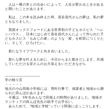
人は一冊の本との出会いによって、人生が変わるときがある
と聞いたことがあります。
私は、この本を読み終えた時、喜谷昌代さんの夢は、私の夢
ともなりました。
英国オックスフォードにある世界初の子どもホスピス「ヘレ
ンハウス」、日本にはじめて喜谷昌代さんによって作られた子
どもホスピス「もみじの家」のような「家」を町田につくりた
い。そして、ひろげたい。
新たなライフワークと向き合いました。
新たな夢を叶えるために、今日からまた動きだします。共感
していただける皆さんのお力添えをいただきながら
――――――――――
学の独り言
－－－－－
地元の小山田南小学校には、周年行事で、保護者と地域から贈
られた田んぼがあります。
今週は、5年生みんなで田植えの時間がありました。地域ボ
ランティアの田んぼ先生の助手でお手伝い。
あらためて、"地域と学校"っていう関係にほっこりします。