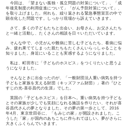
今回は、「望まない孤独・孤立問題の対策について」、「成
年後見制度の利用促進について」「がん予防対策について」、
を取り上げました。何れも、繰り返される緊急事態宣言の中で
顕在化した問題です。しっかり現場から訴えていきます。
さて、多くの子どもたちと出会い、お母さん、お父さんたち
と一緒と活動し、たくさんの相談を日々いただいています。
そんな中で、小児がんや難病に苦しむ子どもたち、看病に悩
み、疲れ果ててしまった親たちもたくさんいらっしゃることを
知りました。身近にいることも実感するようになりました。
私は、町田市に「子どものホスピス」をつくりたいと思うよ
うになりました。
そんなときに出会ったのが、「一般財団法人重い病気を持つ
子どもと家族を支える財団（キッズファム財団）」著の『ひと
すじの光-喜谷昌代の生涯』でした。
英国の「子どもホスピス」を日本へ。重い病気を持つ子ども
とその家族が少しでも笑顔になれる施設を作りたい、それが喜
谷昌代さんの夢となりました。その夢の第一歩として、2016
年4月、東京世田谷に、「もみじの家」が開設されました。こ
うした「家」が国内のあちこちに作られてほしい。夢がさらに
大きくふくらんでいきます。